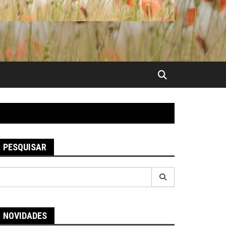
PESQUISAR
esquisar
or:
NOVIDADES