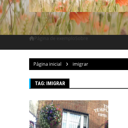
Página de exemplo
Sobre
Página inicial
imigrar
TAG:
IMIGRAR