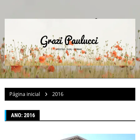
Pular
para
o
conteúdo
Página inicial
2016
ANO:
2016